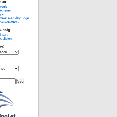
ter
regler
eglement
ter
ntrakt med Åby Sogn
g Velkomstbrev
/-salg
il salg
bslisten
er: