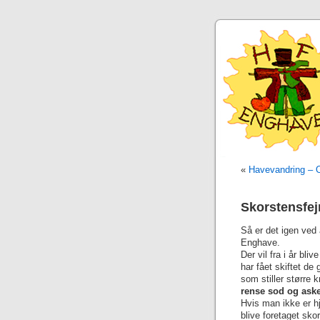
«
Havevandring –
Skorstensfej
Så er det igen ved 
Enghave.
Der vil fra i år bl
har fået skiftet d
som stiller større k
rense sod og aske
Hvis man ikke er hj
blive foretaget sko