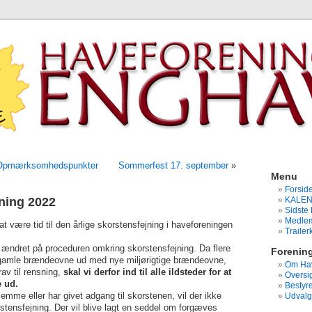
 Opmærksomhedspunkter
Sommerfest 17. september
»
Menu
Forsid
ning 2022
KALE
Sidste 
Medlem
at være tid til den årlige skorstensfejning i haveforeningen
Traile
ive ændret på proceduren omkring skorstensfejning. Da flere
Forenin
e gamle brændeovne ud med nye miljørigtige brændeovne,
Om Hav
rav til rensning,
skal vi derfor ind til alle ildsteder for at
Oversig
 ud.
Bestyre
emme eller har givet adgang til skorstenen, vil der ikke
Udvalg
rstensfejning. Der vil blive lagt en seddel om forgæves