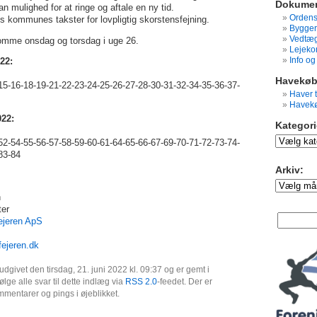
Dokumen
 mulighed for at ringe og aftale en ny tid.
Ordens
s kommunes takster for lovpligtig skorstensfejning.
Bygger
Vedtæg
omme onsdag og torsdag i uge 26.
Lejeko
Info o
22:
Havekøb
-15-16-18-19
-21-22-23-24-25-26-27-28-30-31
-32-34-35-36-37-
Haver t
Havekø
022:
Kategori
Kategorier:
52-54-55-56-
57-58-59-60-61-64-65-66-67-69-
70-71-72-73-74-
83-84
Arkiv:
Arkiv:
n
ter
ejeren ApS
ejeren.dk
udgivet den tirsdag, 21. juni 2022 kl. 09:37 og er gemt i
ølge alle svar til dette indlæg via
RSS 2.0
-feedet. Der er
mmentarer og pings i øjeblikket.