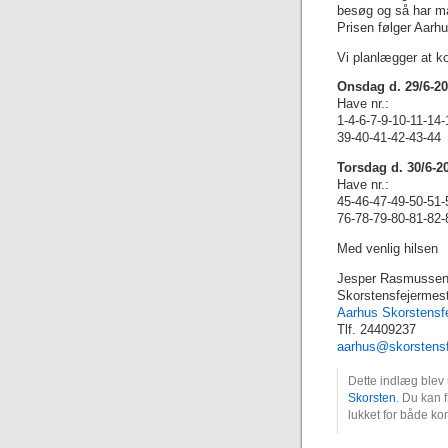
besøg og så har man
Prisen følger Aarhu
Vi planlægger at k
Onsdag d. 29/6-20
Have nr.:
1-4-6-7-9-10-11-14
39-40-41-42-43
-44
Torsdag d. 30/6-2
Have nr.:
45-46-47-49-50-51-
76-78-79-80-81-
82-
Med venlig hilsen
Jesper Rasmusse
Skorstensfejermes
Aarhus Skorstensf
Tlf. 24409237
aarhus@skorstensf
Dette indlæg blev 
Skorsten
. Du kan f
lukket for både ko