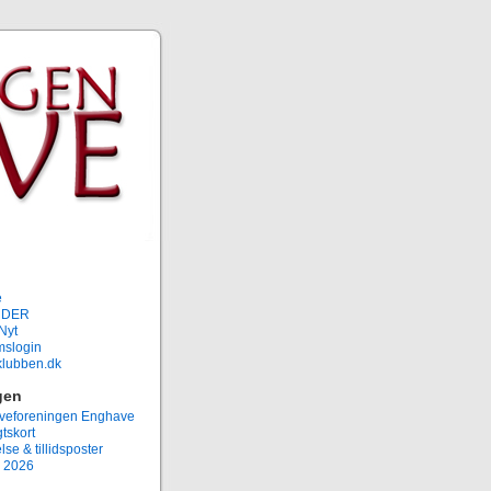
e
NDER
Nyt
slogin
rklubben.dk
gen
eforeningen Enghave
tskort
lse & tillidsposter
 2026