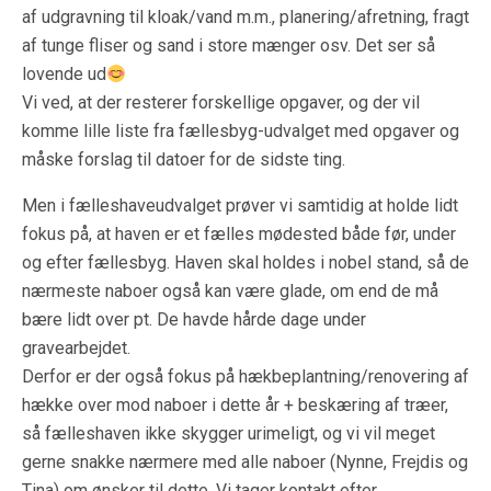
af udgravning til kloak/vand m.m., planering/afretning, fragt
af tunge fliser og sand i store mænger osv. Det ser så
lovende ud
Vi ved, at der resterer forskellige opgaver, og der vil
komme lille liste fra fællesbyg-udvalget med opgaver og
måske forslag til datoer for de sidste ting.
Men i fælleshaveudvalget prøver vi samtidig at holde lidt
fokus på, at haven er et fælles mødested både før, under
og efter fællesbyg. Haven skal holdes i nobel stand, så de
nærmeste naboer også kan være glade, om end de må
bære lidt over pt. De havde hårde dage under
gravearbejdet.
Derfor er der også fokus på hækbeplantning/renovering af
hække over mod naboer i dette år + beskæring af træer,
så fælleshaven ikke skygger urimeligt, og vi vil meget
gerne snakke nærmere med alle naboer (Nynne, Frejdis og
Tina) om ønsker til dette. Vi tager kontakt efter