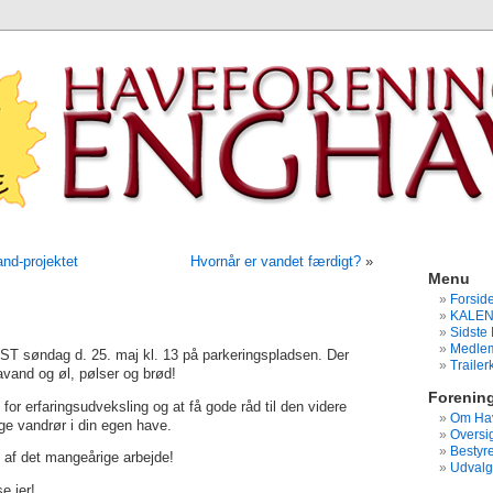
nd-projektet
Hvornår er vandet færdigt?
»
Menu
Forsid
KALE
Sidste 
Medlem
T søndag d. 25. maj kl. 13 på parkeringspladsen. Der
Traile
avand og øl, pølser og brød!
Forenin
 for erfaringsudveksling og at få gode råd til den videre
Om Hav
e vandrør i din egen have.
Oversig
Bestyre
 af det mangeårige arbejde!
Udvalg
se jer!