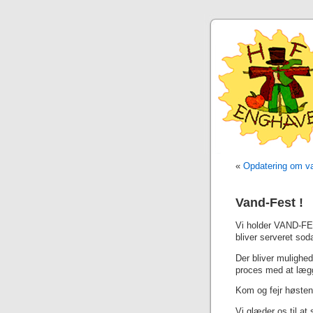
«
Opdatering om va
Vand-Fest !
Vi holder VAND-FES
bliver serveret sod
Der bliver mulighed
proces med at lægg
Kom og fejr høsten
Vi glæder os til at 