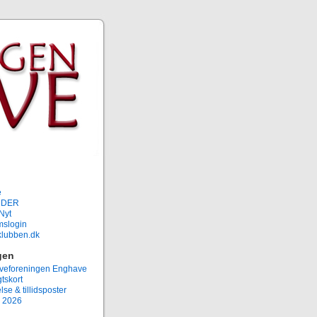
e
NDER
Nyt
slogin
rklubben.dk
gen
eforeningen Enghave
tskort
lse & tillidsposter
 2026