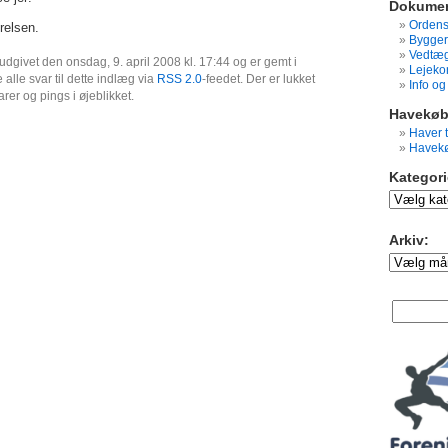
Dokumen
Ordens
relsen.
Bygger
Vedtæg
udgivet den onsdag, 9. april 2008 kl. 17:44 og er gemt i
Lejeko
 alle svar til dette indlæg via
RSS 2.0
-feedet. Der er lukket
Info o
er og pings i øjeblikket.
Havekøb
Haver t
Havekø
Kategori
Kategorier:
Arkiv:
Arkiv: