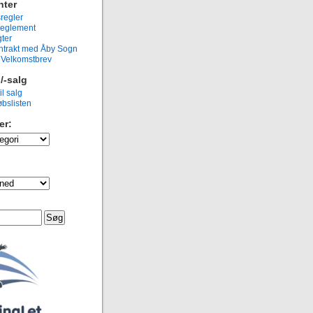
ter
regler
eglement
ter
ntrakt med Åby Sogn
g Velkomstbrev
/-salg
il salg
bslisten
er: