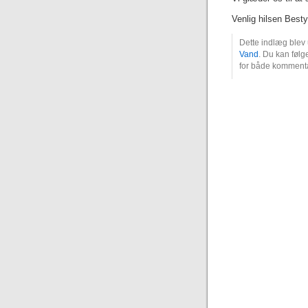
Venlig hilsen Besty
Dette indlæg blev 
Vand
. Du kan følge
for både kommentar