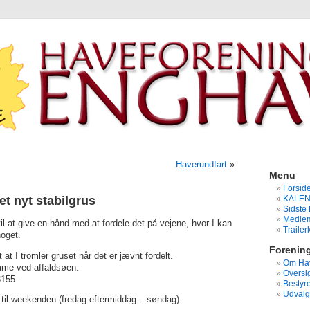
Haverundfart
»
Menu
Forsid
t nyt stabilgrus
KALE
Sidste 
Medlem
 til at give en hånd med at fordele det på vejene, hvor I kan
Traile
noget.
Forenin
 at I tromler gruset når det er jævnt fordelt.
Om Hav
mme ved affaldsøen.
Oversig
8155.
Bestyre
Udvalg
r til weekenden (fredag eftermiddag – søndag).