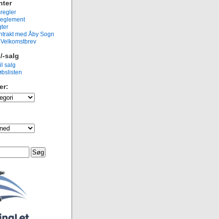
ter
regler
eglement
ter
ntrakt med Åby Sogn
g Velkomstbrev
/-salg
il salg
bslisten
er: