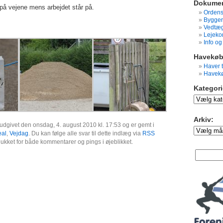
Dokumen
på vejene mens arbejdet står på.
Ordens
Bygger
Vedtæg
Lejeko
Info o
Havekøb
Haver t
Havekø
Kategori
Kategorier:
Arkiv:
udgivet den onsdag, 4. august 2010 kl. 17:53 og er gemt i
Arkiv:
eal
,
Vejdag
. Du kan følge alle svar til dette indlæg via
RSS
 lukket for både kommentarer og pings i øjeblikket.