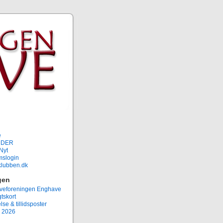
e
NDER
Nyt
slogin
rklubben.dk
gen
eforeningen Enghave
tskort
lse & tillidsposter
 2026