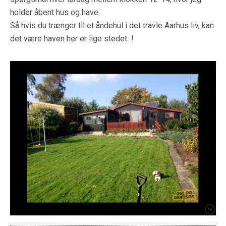
holder åbent hus og have.
Så hvis du trænger til et åndehul i det travle Aarhus liv, kan
det være haven her er lige stedet !