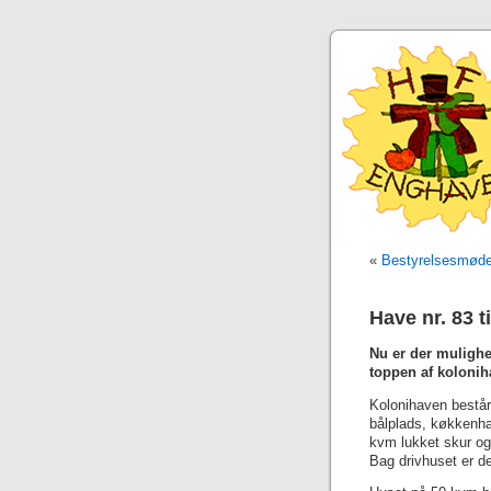
«
Bestyrelsesmøde
Have nr. 83 
Nu er der mulighe
toppen af koloni
Kolonihaven består
bålplads, køkkenhav
kvm lukket skur og
Bag drivhuset er de