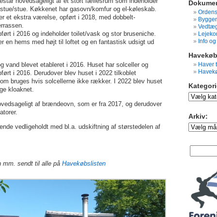
står hovedsageligt af et stort fællesrum som indeholder
Dokumen
stue/stue. Køkkenet har gasovn/komfur og el-køleskab.
Ordens
r et ekstra værelse, opført i 2018, med dobbelt-
Bygger
errassen.
Vedtæg
ørt i 2016 og indeholder toilet/vask og stor bruseniche.
Lejeko
Info o
er en hems med højt til loftet og en fantastisk udsigt ud
Havekøb
 og vand blevet etableret i 2016. Huset har solceller og
Haver t
Havekø
ført i 2016. Derudover blev huset i 2022 tilkoblet
som bruges hvis solcellerne ikke rækker. I 2022 blev huset
Kategori
lige kloaknet.
Kategorier:
vedsageligt af brændeovn, som er fra 2017, og derudover
atorer.
Arkiv:
Arkiv:
ende vedligeholdt med bl.a. udskiftning af størstedelen af
 mm. sendt til alle på
Havekøbslisten