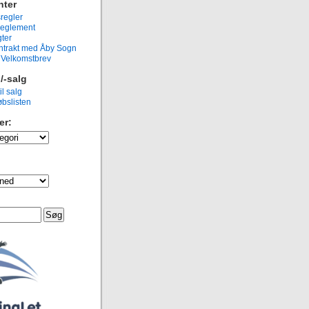
ter
regler
eglement
ter
ntrakt med Åby Sogn
g Velkomstbrev
/-salg
il salg
bslisten
er: