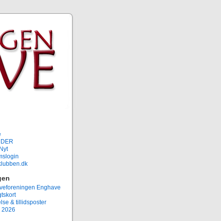
e
NDER
Nyt
slogin
rklubben.dk
gen
eforeningen Enghave
tskort
lse & tillidsposter
 2026