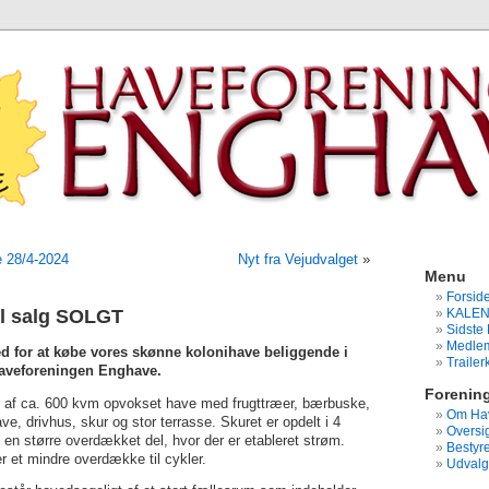
 28/4-2024
Nyt fra Vejudvalget
»
Menu
Forsid
til salg SOLGT
KALE
Sidste 
Medlem
d for at købe vores skønne kolonihave beliggende i
Traile
haveforeningen Enghave.
Forenin
 af ca. 600 kvm opvokset have med frugttræer, bærbuske,
Om Hav
e, drivhus, skur og stor terrasse. Skuret er opdelt i 4
Oversig
 en større overdækket del, hvor der er etableret strøm.
Bestyre
r et mindre overdække til cykler.
Udvalg