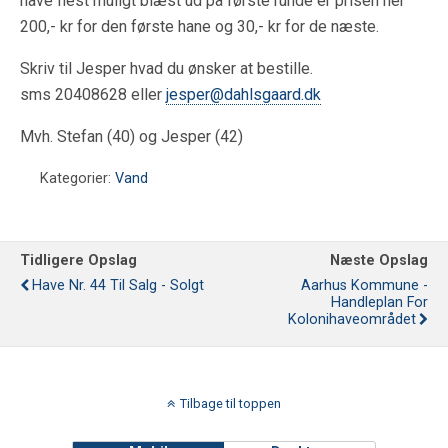
have flest muligt blæst ud på første runde er prisen her
200,- kr for den første hane og 30,- kr for de næste.
Skriv til Jesper hvad du ønsker at bestille.
sms 20408628 eller
jesper@dahlsgaard.dk
Mvh. Stefan (40) og Jesper (42)
Kategorier:
Vand
Tidligere Opslag
Næste Opslag
Have Nr. 44 Til Salg - Solgt
Aarhus Kommune -
Handleplan For
Kolonihaveområdet
Tilbage til toppen