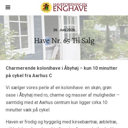
26. Juni 2026
Have Nr. 65 Til Salg
Charmerende kolonihave i Åbyhøj – kun 10 minutter
på cykel fra Aarhus C
Vi sælger vores perle af en kolonihave: en skøn, grøn
oase i Åbyhøj med ro, charme og masser af muligheder –
samtidig med at Aarhus centrum kun ligger cirka 10
minutter væk på cykel.
Haven er frodig og hyggelig med kirsebærtræ, æbletræ,