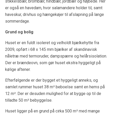
stikkelsbær, brombær, hindbær, jordbær og højbede. Her
er også en havedam, hvor salamandere holder til, samt
haveskur, drivhus og hængekøjer til afslapning på lange
sommerdage.
Grund og bolig
Huset er en fuldt isoleret og velholdt bjælkehytte fra
2009, opført i 68 x 145 mm bjælker af skandinavisk
nåletræ med termoruder, dampspærre og helårsisolation.
Der er brændeovn, som gør huset ekstra hyggeligt på
kølige aftener.
Efterfølgende er der bygget et hyggeligt anneks, og
samlet rummer huset 38 m² beboelse samt en hems på
12 m². Der er desuden mulighed for at bygge op til de
tilladte 50 m² bebyggelse.
Huset ligger på en grund på cirka 500 m² med mange