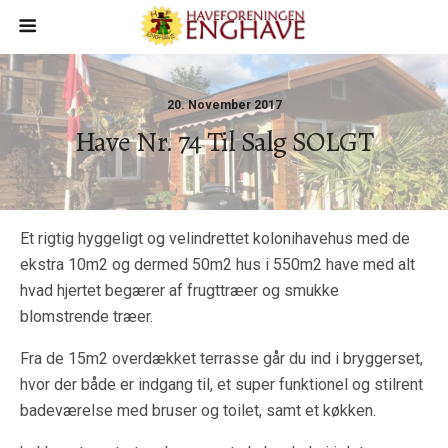
20. November 2017
Have Nr. 74 Til Salg SOLGT
Et rigtig hyggeligt og velindrettet kolonihavehus med de
ekstra 10m2 og dermed 50m2 hus i 550m2 have med alt
hvad hjertet begærer af frugttræer og smukke
blomstrende træer.
Fra de 15m2 overdækket terrasse går du ind i bryggerset,
hvor der både er indgang til, et super funktionel og stilrent
badeværelse med bruser og toilet, samt et køkken.