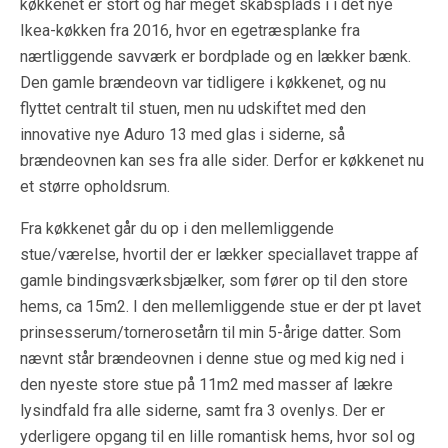
køkkenet er stort og har meget skabsplads i i det nye
Ikea-køkken fra 2016, hvor en egetræsplanke fra
nærtliggende savværk er bordplade og en lækker bænk.
Den gamle brændeovn var tidligere i køkkenet, og nu
flyttet centralt til stuen, men nu udskiftet med den
innovative nye Aduro 13 med glas i siderne, så
brændeovnen kan ses fra alle sider. Derfor er køkkenet nu
et større opholdsrum.
Fra køkkenet går du op i den mellemliggende
stue/værelse, hvortil der er lækker speciallavet trappe af
gamle bindingsværksbjælker, som fører op til den store
hems, ca 15m2. I den mellemliggende stue er der pt lavet
prinsesserum/tornerosetårn til min 5-årige datter. Som
nævnt står brændeovnen i denne stue og med kig ned i
den nyeste store stue på 11m2 med masser af lækre
lysindfald fra alle siderne, samt fra 3 ovenlys. Der er
yderligere opgang til en lille romantisk hems, hvor sol og