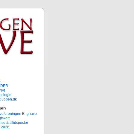
e
NDER
Nyt
slogin
rklubben.dk
gen
eforeningen Enghave
tskort
lse & tillidsposter
 2026