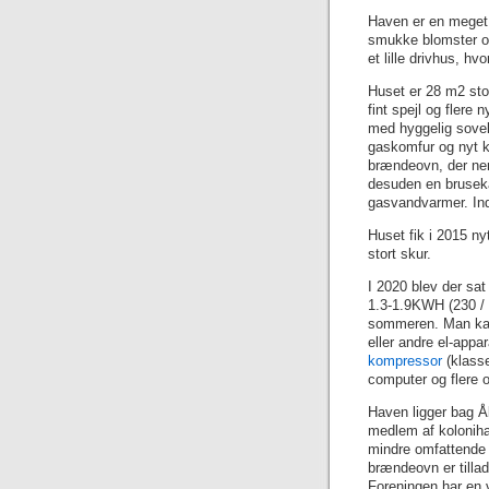
Haven er en meget 
smukke blomster og
et lille drivhus, hv
Huset er 28 m2 stor
fint spejl og fler
med hyggelig sove
gaskomfur og nyt k
brændeovn, der nem
desuden en brusek
gasvandvarmer. Ind
Huset fik i 2015 ny
stort skur.
I 2020 blev der sat
1.3-1.9KWH (230 /
sommeren. Man kan 
eller andre el-app
kompressor
(klass
computer og flere o
Haven ligger bag Å
medlem af kolonihav
mindre omfattende r
brændeovn er tilladt
Foreningen har en 