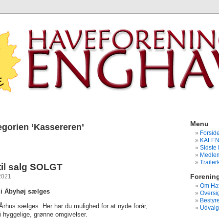
Menu
tegorien ‘Kassereren’
Forsid
KALE
Sidste 
Medlem
Traile
til salg SOLGT
Forenin
2021
Om Hav
 i Åbyhøj sælges
Oversig
Bestyre
rhus sælges. Her har du mulighed for at nyde forår,
Udvalg
i hyggelige, grønne omgivelser.