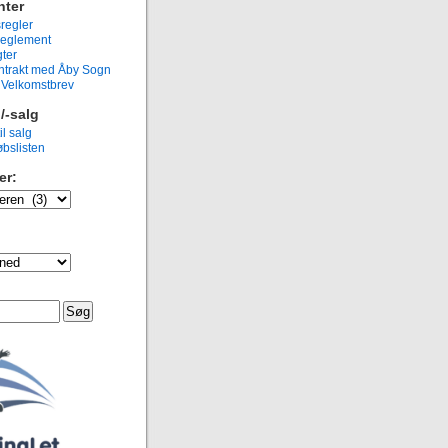
ter
regler
eglement
ter
ntrakt med Åby Sogn
g Velkomstbrev
/-salg
il salg
bslisten
er: