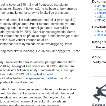
Dokumen
solrig have på 540 m2 med frugttræer, bærplanter,
Ordens
 buske. Bagerst i haven står to højbede af lærketræ og
Bygger
or der er mulighed for at dyrke forskellige grøntsager.
Vedtæg
Lejeko
t med entré, lille badeværelse med toilet (træk og slip),
Info o
e nye opbevaringsskabe. Huset rummer endvidere lys stue
Havekøb
krog og køkken med rummelige skabe, nye hylder,
Haver t
øle-fryseskab fra 2020. Der er en velfungerende Morsø
Havekø
t varmer huset op på kolde dage. Under halvtaget er der
abine, hvor vandet varmes op af en
Kategori
enfor har huset nymalede hvide trævægge og -lofter.
Kategorier:
t tag med ekstra isolering. I 2016 blev der bygget et 10 m2
Arkiv:
Arkiv:
 nyt solcelleanlæg fra Vivaenergi på taget (fritidsanlæg
 2,4KW). Anlægget kan levere op 2000Wh i døgnet om
fx tilslutte følgende udstyr: kaffemaskine, støvsuger
arater under 2200W,
230V køleskab med
e A+ eller bedre), 5 elsparepærer, fladskærms-TV, 2x
pladere til mobiltelefoner.
byhøj kirke i Haveforeningen Enghave. Enghave er ikke
eforbundet, hvilket giver større individuel frihed og et
egelsæt end andre foreninger. Det betyder bl.a., at
, og at kolonihaverne bliver solgt til
markedspris
.
velfungerende bestyrelse, mange hyggelige